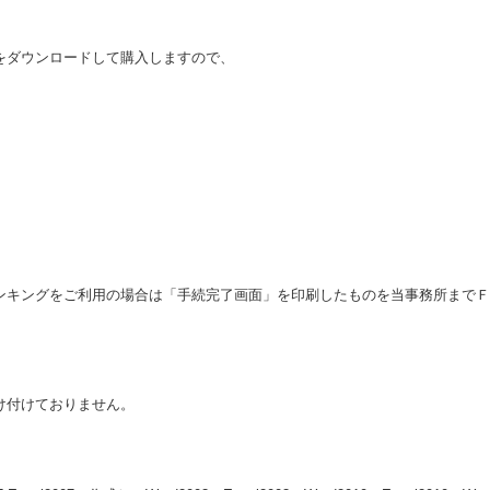
をダウンロードして購入しますので、
。
ングをご利用の場合は「手続完了画面」を印刷したものを当事務所までＦＡＸ（08
け付けておりません。