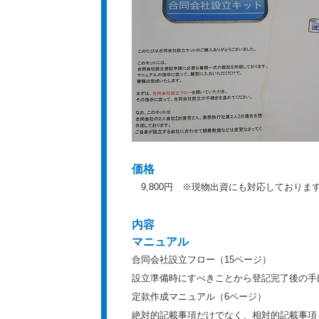
価格
9,800円 ※現物出資にも対応しておりま
内容
マニュアル
合同会社設立フロー（15ページ）
設立準備時にすべきことから登記完了後の手
定款作成マニュアル（6ページ）
絶対的記載事項だけでなく、相対的記載事項