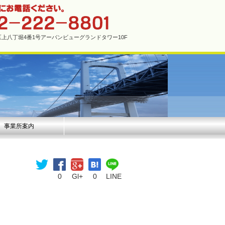
市中区上八丁堀4番1号アーバンビューグランドタワー10F
事業所案内
0
Gl+
0
LINE