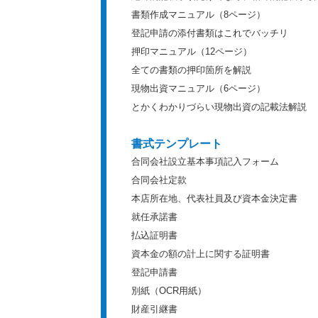
書類作成マニュアル（8ページ）
登記申請の添付書類はこれでバッチリ
押印マニュアル（12ページ）
全ての書類の押印箇所を解説
現物出資マニュアル（6ページ）
とかくわかりづらい現物出資の記載法解説
書式テンプレート
合同会社設立基本事項記入フォーム
合同会社定款
本店所在地、代表社員及び資本金決定書
就任承諾書
払込証明書
資本金の額の計上に関する証明書
登記申請書
別紙（OCR用紙）
財産引継書