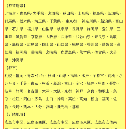
【都道府県】
北海道・青森県･岩手県・宮城県・秋田県・山形県・福島県・茨城県・
群馬県・栃木県・埼玉県・千葉県・ 東京都 ・神奈川県・新潟県・富山
県・石川県・福井県・山梨県・岐阜県・長野県・静岡県・愛知県・三
重県・滋賀県・京都府・大阪府・兵庫県・和歌山県・奈良県・鳥取
県・島根県・広島県・岡山県・山口県・徳島県・香川県・愛媛県・高
知県・福岡県・長崎県・宮崎県・鹿児島県・熊本県・佐賀県・大分
県・沖縄県
【都市】
札幌・盛岡・青森･仙台・秋田・山形・福島・水戸・宇都宮・前橋・さ
いたま・千葉・東京・横浜・新潟・富山・金沢・福井・甲府・長野・
岐阜・静岡・名古屋・大津・大阪・京都・神戸・奈良・和歌山・鳥
取・松江・岡山・広島・山口・徳島・高松・高知・松山・福岡・佐
賀・長崎・熊本・大分・宮崎・鹿児島・那覇
【近隣地域】
広島市中区、広島市西区、広島市南区、広島市東区、広島市安佐南