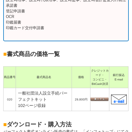
承諾書
登記申請書
OCR
印鑑届書
印鑑カード交付申請書
■
書式商品の価格一覧
クレジットカ
ード・
銀行振込
商品番号
書式商品名
価格
コンビニ・
E-mail
BitCash決済
一般社団法人設立手続パー
フェクトキット
020
29,800円
102ページ収録
■
ダウンロード・購入方法
パーフェクト書式オンライン販売の書式は、「インフォトップ」にてク