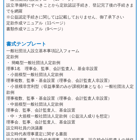
設立準備時にすべきことから定款認証手続き、登記完了後の手続きま
でを網羅
※公益認定手続きに関しては記載しておりません、御了承下さい
定款作成マニュアル（11ページ）
書類作成マニュアル（9ページ）
書式テンプレート
一般社団法人設立基本事項記入フォーム
定款例
・ 簡略型一般社団法人定款例
理事1名 理事会、監事、会計監査人、基金非設置
・小規模型一般社団法人定款例
理事複数、監事・基金設置（理事会、会計監査人非設置）
・小規模非営利型（収益事業のみが課税対象となる）一般社団法人定
款例
理事複数、監事・基金設置（理事会、会計監査人非設置）
・中規模型一般社団法人定款例
理事会、監事、会計監査人、基金設置
・中・大規模一般社団法人定款例（公益法人成りを想定）
理事会、監事、会計監査人、基金設置
設立時社員の決議書
設立時代表理事選定に関する書面
設立時理事、設立時代表理事、設立時監事、設立時会計監査人の就任