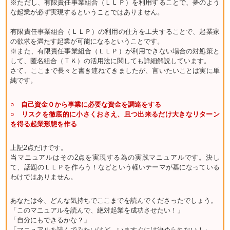
※ただし、有限責任事業組合（ＬＬＰ）を利用することで、夢のよう
な起業が必ず実現するということではありません。
有限責任事業組合（ＬＬＰ）の利用の仕方を工夫することで、起業家
の欲求を満たす起業が可能になるということです。
※また、有限責任事業組合（ＬＬＰ）が利用できない場合の対処策と
して、匿名組合（ＴＫ）の活用法に関しても詳細解説しています。
さて、ここまで長々と書き連ねてきましたが、言いたいことは実に単
純です。
○ 自己資金０から事業に必要な資金を調達をする
○ リスクを徹底的に小さくおさえ、且つ出来るだけ大きなリターン
を得る起業形態を作る
上記2点だけです。
当マニュアルはその2点を実現する為の実践マニュアルです。決し
て、話題のＬＬＰを作ろう！などという軽いテーマが基になっている
わけではありません。
あなたは今、どんな気持ちでここまでを読んでくださったでしょう。
「このマニュアルを読んで、絶対起業を成功させたい！」
「自分にもできるかな？」
「マニュアルを読んでみたいけど、いますぐには決められない！」