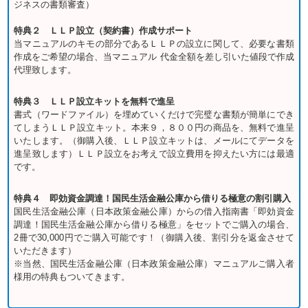
ジネスの書類審査）
特典２ ＬＬＰ設立（契約書）作成サポート
当マニュアルのキモの部分であるＬＬＰの設立に関して、必要な書類
作成をご希望の場合、当マニュアル 代金全額を差し引いた値段で作成
代理致します。
特典３ ＬＬＰ設立キットを無料で進呈
書式（ワードファイル）を埋めていくだけで完璧な書類が簡単にでき
てしまうＬＬＰ設立キット。本来９，８００円の商品を、無料で進呈
いたします。（御購入後、ＬＬＰ設立キットは、メールにてデータを
進呈致します）ＬＬＰ設立をお考えで設立費用を抑えたい方には最適
です。
特典４ 即効資金調達！国民生活金融公庫から借りる極意の割引購入
国民生活金融公庫（日本政策金融公庫）からの借入指南書「即効資金
調達！国民生活金融公庫から借りる極意」をセットでご購入の場合、
2冊で30,000円でご購入可能です！（御購入後、割引分を返金させて
いただきます）
※当然、国民生活金融公庫（日本政策金融公庫）マニュアルご購入者
様用の特典もついてきます。