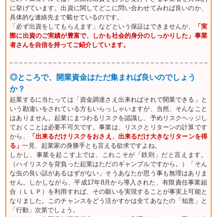
に挙げています。出資に関してどこに問い合わせてみれば良いのか、
具体的な連絡先まで載せているのです。
「必ず出資をしてもらえます」などという保証はできませんが、
「実
際に出資のご実績が豊富で、しかも社会的身分のしっかりした」事業
者さんを自信を持ってご紹介しています。
◎ところで、開業資金はただ集まれば良いのでしょう
か？
起業するに当たっては「資金調達さえ出来ればそれで開業できる」と
いう勘違いをされている方もいらっしゃいますが、当然、そんなこと
はありません。起業にまつわるリスクを認識し、予めリスクヘッジし
ておくことは必要不可欠です。事業は、リスクとリターンの計算です
から、
「出来るだけリスクをおさえ、出来るだけ大きなリターンを得
る」
一見、起業家の身勝手とも言える欲求ですよね。
しかし、事業を起こす上では、これこそが「鉄則」だと言えます。
（ハイリスクを背負った起業はただのギャンブルですから。）「そん
な虫の良い話があるはずがない」そうあなたが思う事も無理はありま
せん。しかしながら、平成17年8月から導入された、有限責任事業組
合（ＬＬＰ）を利用すれば、その願いを実現することが事実上可能と
なりました。このチャンスをどう活かすかは全てあなたの「知恵」と
「行動」次第でしょう。