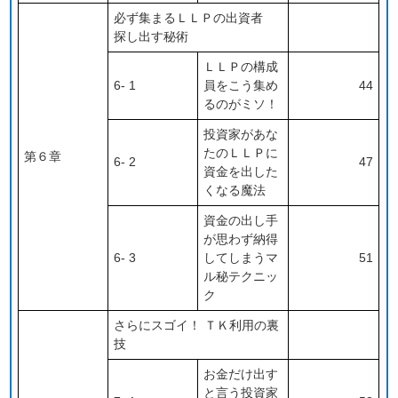
必ず集まるＬＬＰの出資者
探し出す秘術
ＬＬＰの構成
6- 1
員をこう集め
44
るのがミソ！
投資家があな
たのＬＬＰに
第６章
6- 2
47
資金を出した
くなる魔法
資金の出し手
が思わず納得
6- 3
してしまうマ
51
ル秘テクニッ
ク
さらにスゴイ！ ＴＫ利用の裏
技
お金だけ出す
と言う投資家