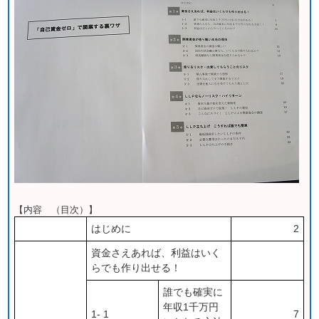
【内容 （目次）】
はじめに
2
資金さえあれば、利益はいく
らでも作り出せる！
誰でも確実に
年収1千万円
1- 1
7