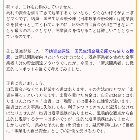
我々は、これをお勧めしていません。
高利の資金を借りてきて起業するくらいなら、やらないほうがよっぽ
どマシです。結局、国民生活金融公庫（日本政策金融公庫）は開業資
金を貸そうとしてくれているのに、50%の自己資金が用意できないこ
とが最大のネックとなり、開業資金を借りることは難しいこととなっ
ているのです。
先に販売開始した「
即効資金調達！国民生活金融公庫から借りる極
意
」は新規開業者向けというわけではなく、既存事業者を含めた全事
業者向けの資金調達ノウハウでしたが、今回は、「新規開業者」に徹
底的にスポットを当てて考えてみました。
正直に言いましょう。
自己資金がなくても起業する道はあります。その方法のひとつが「出
資を募る」という方法です。出資を受けたお金は、自分のお金ではあ
りませんよね？※「出資」は「融資」とは根本的に性質が違います。
融資はたとえ事業に失敗しても、利子をつけてきちんと返済しなけれ
ばなりませんが、出資は返済義務がありません。道義的な観点から自
主的に返済するケースは多いですが、法的な返済義務はありません。
しかしながら、集めたそのお金（出資金）は、融資申請において当然
に「事業用の自己資金」としての評価を受けるのです。