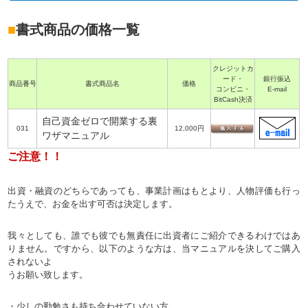
■
書式商品の価格一覧
クレジットカ
ード・
銀行振込
商品番号
書式商品名
価格
コンビニ・
E-mail
BitCash決済
自己資金ゼロで開業する裏
031
12,000円
ワザマニュアル
ご注意！！
出資・融資のどちらであっても、事業計画はもとより、人物評価も行っ
たうえで、お金を出す可否は決定します。
我々としても、誰でも彼でも無責任に出資者にご紹介できるわけではあ
りません。ですから、以下のような方は、当マニュアルを決してご購入
されないよ
うお願い致します。
・少しの勤勉さも持ち合わせていない方