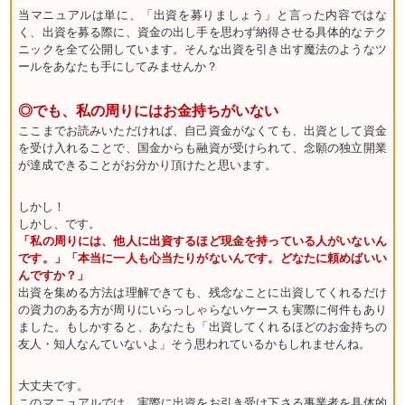
当マニュアルは単に、「出資を募りましょう」と言った内容ではな
く、出資を募る際に、資金の出し手を思わず納得させる具体的なテク
ニックを全て公開しています。そんな出資を引き出す魔法のようなツ
ールをあなたも手にしてみませんか？
◎でも、私の周りにはお金持ちがいない
ここまでお読みいただければ、自己資金がなくても、出資として資金
を受け入れることで、国金からも融資が受けられて、念願の独立開業
が達成できることがお分かり頂けたと思います。
しかし！
しかし、です。
「私の周りには、他人に出資するほど現金を持っている人がいないん
です。」「本当に一人も心当たりがないんです。どなたに頼めばいい
んですか？」
出資を集める方法は理解できても、残念なことに出資してくれるだけ
の資力のある方が周りにいらっしゃらないケースも実際に何件もあり
ました。もしかすると、あなたも「出資してくれるほどのお金持ちの
友人・知人なんていないよ」そう思われているかもしれませんね。
大丈夫です。
このマニュアルでは、実際に出資をお引き受け下さる事業者を具体的