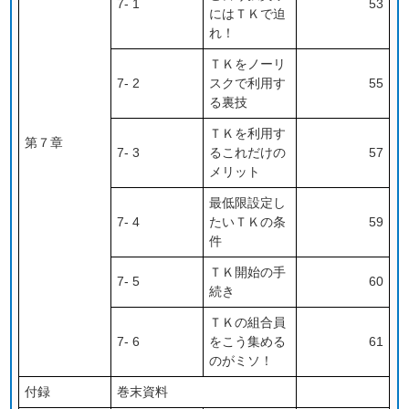
7- 1
53
にはＴＫで迫
れ！
ＴＫをノーリ
7- 2
スクで利用す
55
る裏技
ＴＫを利用す
第７章
7- 3
るこれだけの
57
メリット
最低限設定し
7- 4
たいＴＫの条
59
件
ＴＫ開始の手
7- 5
60
続き
ＴＫの組合員
7- 6
をこう集める
61
のがミソ！
付録
巻末資料