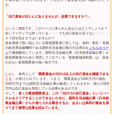
が、
「自己資金がほとんどありませんが、起業できますか？」
というご相談です。このページに来られたあなたはどうでしょうか？
良いアイディアは持っている・・・でも自己資金が足りない・・・・
そう頭を悩ませてはいませんか？
資金調達で思い悩んでいる新規開業者に対しては、低利・固定・長期
の政府系金融機関である国民生活金融公庫の大活用法を
こちらのペー
ジ
で徹底解説しています。国民生活金融公庫（日本政策金融公庫）が
新規開業者のために用意してくれている「新創業融資制度」は、資金
の少ない新規開業者の強い味方です。
しかし、条件として「
開業資金の3分の1以上の自己資金を確認できる
こと
」が挙げられています。つまり、開業資金が1500万円の場合、
1000万円までは国民生活金融公庫が融資してくれますが、残りの500
万円は自己資金を用意している必要があるのです。
そして、
多くの新規開業者は、この「3分の1の自己資金」というハー
ドルをクリアすることができないために、国民生活金融公庫（日本政
策金融公庫）からの借り入れを断念するか、あるいは高利の資金を借
りてきて無理な起業を試みています。