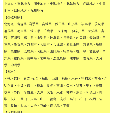
北海道・東北地方・関東地方・東海地方・北陸地方・近畿地方・中国
地方・四国地方・九州地方
【都道府県】
北海道・青森県･岩手県・宮城県・秋田県・山形県・福島県・茨城県・
群馬県・栃木県・埼玉県・千葉県・ 東京都 ・神奈川県・新潟県・富山
県・石川県・福井県・山梨県・岐阜県・長野県・静岡県・愛知県・三
重県・滋賀県・京都府・大阪府・兵庫県・和歌山県・奈良県・鳥取
県・島根県・広島県・岡山県・山口県・徳島県・香川県・愛媛県・高
知県・福岡県・長崎県・宮崎県・鹿児島県・熊本県・佐賀県・大分
県・沖縄県
【都市】
札幌・盛岡・青森･仙台・秋田・山形・福島・水戸・宇都宮・前橋・さ
いたま・千葉・東京・横浜・新潟・富山・金沢・福井・甲府・長野・
岐阜・静岡・名古屋・大津・大阪・京都・神戸・奈良・和歌山・鳥
取・松江・岡山・広島・山口・徳島・高松・高知・松山・福岡・佐
賀・長崎・熊本・大分・宮崎・鹿児島・那覇
【近隣地域】