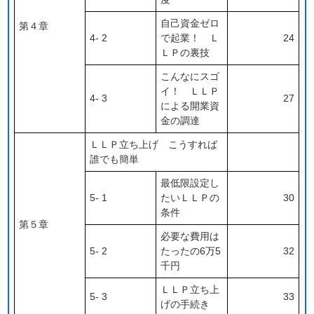
自己資金ゼロ
第４章
4- 2
で起業！ Ｌ
24
ＬＰの裏技
こんなにスゴ
イ！ ＬＬＰ
4- 3
27
による開業資
金の調達
ＬＬＰ立ち上げ こうすれば
誰でも簡単
最低限設定し
5- 1
たいＬＬＰの
30
条件
第５章
必要な費用は
5- 2
たったの6万5
32
千円
ＬＬＰ立ち上
5- 3
33
げの手続き