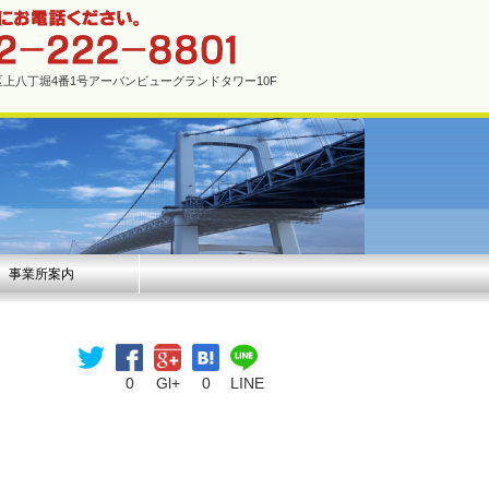
市中区上八丁堀4番1号アーバンビューグランドタワー10F
事業所案内
0
Gl+
0
LINE