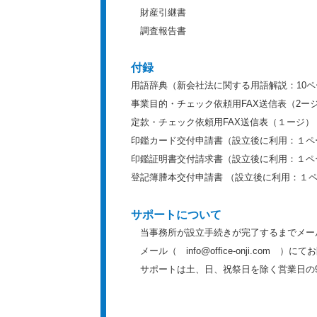
財産引継書
調査報告書
付録
用語辞典（新会社法に関する用語解説：10
事業目的・チェック依頼用FAX送信表（2ー
定款・チェック依頼用FAX送信表（１ージ）
印鑑カード交付申請書（設立後に利用：１ペ
印鑑証明書交付請求書（設立後に利用：１ペ
登記簿謄本交付申請書 （設立後に利用：１
サポートについて
当事務所が設立手続きが完了するまでメー
メール（ info@office-onji.com ）
サポートは土、日、祝祭日を除く営業日の9