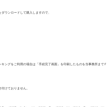
をダウンロードして購入しますので、
。
ングをご利用の場合は「手続完了画面」を印刷したものを当事務所までＦＡＸ（08
け付けておりません。