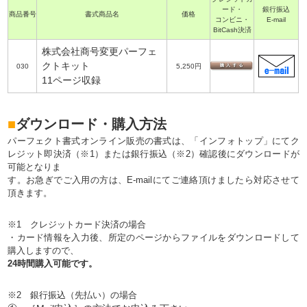
ード・
銀行振込
商品番号
書式商品名
価格
コンビニ・
E-mail
BitCash決済
株式会社商号変更パーフェ
クトキット
030
5,250円
11ページ収録
■
ダウンロード・購入方法
パーフェクト書式オンライン販売の書式は、「インフォトップ」にてク
レジット即決済（※1）または銀行振込（※2）確認後にダウンロードが
可能となりま
す。お急ぎでご入用の方は、E-mailにてご連絡頂けましたら対応させて
頂きます。
※1 クレジットカード決済の場合
・カード情報を入力後、所定のページからファイルをダウンロードして
購入しますので、
24時間購入可能です。
※2 銀行振込（先払い）の場合