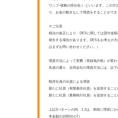
ワップ-債務の持分化-）といいます。この
り、お金の動きなしで増資をすることができ
※ご注意
税法の改正により、DESに関しては貸付金
発生する場合があります。DESをお考えの
はまずお問い合わせください。）
増資方法によって実費（登録免許税）が変わ
先述の通り、合同会社の増資方法には、以下
既存社員の出資による増資
新たに社員（有限責任社員）を追加すること
新たに社員（業務執行社員）を追加すること
上記3パターンの内、1.2は、単純に増資
本金額の1000分の7）