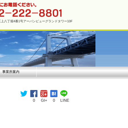
市中区上八丁堀4番1号アーバンビューグランドタワー10F
事業所案内
0
Gl+
0
LINE