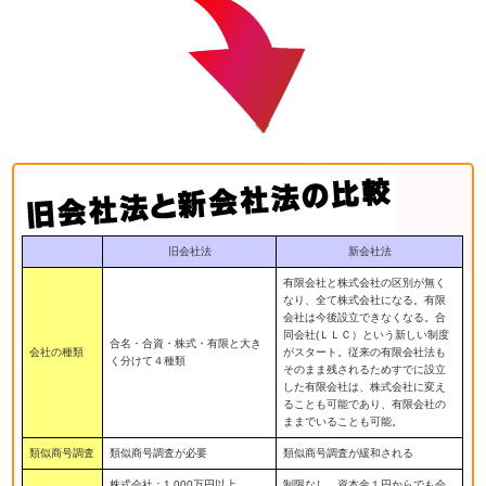
旧会社法
新会社法
有限会社と株式会社の区別が無く
なり、全て株式会社になる。有限
会社は今後設立できなくなる。合
同会社(ＬＬＣ）という新しい制度
合名・合資・株式・有限と大き
会社の種類
がスタート。従来の有限会社法も
く分けて４種類
そのまま残されるためすでに設立
した有限会社は、株式会社に変え
ることも可能であり、有限会社の
ままでいることも可能。
類似商号調査
類似商号調査が必要
類似商号調査が緩和される
株式会社：1,000万円以上
制限なし。資本金１円からでも会