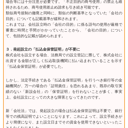
場合等には十分注意が必要です。「不正目的の商号使用」の禁止も維
持されるため、商号使用差止め請求も引き続き可能です。
類似商号規制の撤廃と同時に、類似の判断基準となっていた「会社の
目的」についても記載基準が緩和されます。
これまでは、会社設立時の「会社の目的」に係る語句の使用が厳格で
審査に時間と手間がかかっていたことから、「会社の目的」につい
て、包括的な記載が認められます。
３．発起設立の「払込金保管証明」が不要に
株式会社を設立する場合、法務局での設立登記に際して、株式会社に
出資する金額が正しく払込取扱機関に払い込まれていることを示す
「払込金保管証明」が必要でした。
しかし、法定手続きである「払込金保管証明」を行うべき銀行等の金
融機関が、万一の場合の「証明責任」を恐れるあまり、既存の取引実
績のない「新設会社」の「保管証明」を行わないことが多く、事実
上、会社設立にとっての大きな障害となってきたのです。
新「会社法」では、発起設立の場合は払込金保管証明は不要で、銀行
等での残高証明でよいことになります。これによって、設立手続きが
より簡便になり、また設立日までその資金を使用できないといったこ
ともなくなりました。