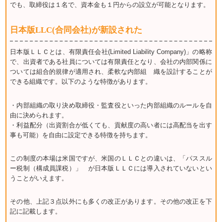
でも、取締役は１名で、資本金も１円からの設立が可能となります。
日本版LLC(合同会社)が新設された
日本版ＬＬＣとは、有限責任会社(Limited Liability Company)」の略称
で、出資者である社員については有限責任となり、会社の内部関係に
ついては組合的規律が適用され、柔軟な内部組 織を設計することが
できる組織です。以下のような特徴があります。
・内部組織の取り決め取締役・監査役といった内部組織のルールを自
由に決められます。
・利益配分（出資割合が低くても、貢献度の高い者には高配当を出す
事も可能）を自由に設定できる特徴を持ちます。
この制度の本場は米国ですが、米国のＬＬＣとの違いは、「パススル
ー税制（構成員課税）」 が日本版ＬＬＣには導入されていないとい
うことがいえます。
その他、上記３点以外にも多くの改正があります。その他の改正を下
記に記載します。