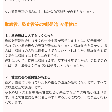
なお募集設立の場合には、払込金保管証明が必要となります。
取締役、監査役等の機関設計が柔軟に
１．取締役は１人でもよくなった
株式譲渡制限会社（多くの中小企業が該当します）は、従来義務付け
られていた取締役会の設置が任意になります。取締役会を置かない場
合は、取締役の人数は最低１名でもよいとされました。取締役会を置
く場合は取締役は３名以上必要です。
任期についても従来は取締役２年、監査役４年でしたが、定款で定め
れば、各々最長１０年まで延ばせることになりました。
２．株主総会の重要性が高まる
従来、義務づけられていた取締役会の設置が任意になります。すべて
の株主総会で決議します。
各取締役への監督機能も株主総会が果たすなどその権限が強まりま
す。そこで株主総会を開催しやすくするために次のような改正が行わ
れています。