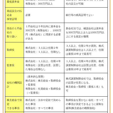
最低資本金
有限会社：300万円以上
社の設立が可能
発起設立の払
込金
必要
銀行等の残高証明でよい
保管証明
１円会社は５年以内に資本金を
現在の１円会
新会社法では、確認会社は資本金
300万円（有限会社）、1000万
社の
を300万円以上または1000万円以
円（株式会社）に増資する必要
取り扱い
上にする規定が撤廃
がある
３人以上、任期２年が原則。株式
株式会社：３人以上任期２年
取締役
譲渡制限会社は１人以上で、任期
有限会社：１人以上、任期なし
は最長10年まで延長可
株式会社：１人以上、任期４年
１人以上、任期４年が原則。株式
監査役
有限会社：設置は任意、設置し
譲渡制限会社は設置は任意、任期
た場合は任期なし
は最長10年まで延長可
（基本的な形態）
株式譲渡制限会社では、取締役会
株式会社：株主総会＋取締役会
会社の機関設
の設置が任意になる。
＋監査役
計
株主総会＋取締役（最低１名）も
有限会社：社員総会＋取締役会
可
（＋監査役）
株主総会で決
株式会社：法令や定款で決めら
取締役会を置かない会社：すべて
定
れた事項
の事項が決定できるように規制を
できる事項
有限会社：すべての事項
緩和(株主総会の権限強化)