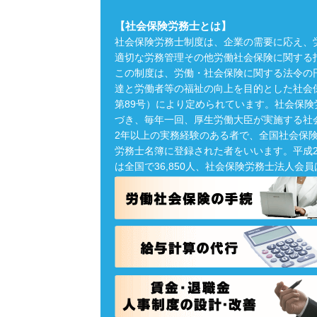
【社会保険労務士とは】
社会保険労務士制度は、企業の需要に応え、
適切な労務管理その他労働社会保険に関する
この制度は、労働・社会保険に関する法令の
達と労働者等の福祉の向上を目的とした社会保
第89号）により定められています。社会保
づき、毎年一回、厚生労働大臣が実施する社
2年以上の実務経験のある者で、全国社会保
労務士名簿に登録された者をいいます。平成2
は全国で36,850人、社会保険労務士法人会員