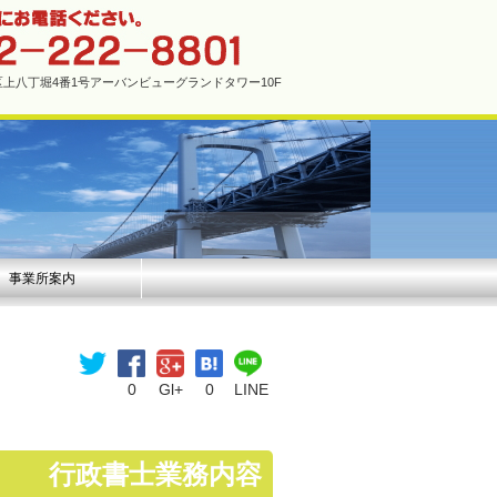
市中区上八丁堀4番1号アーバンビューグランドタワー10F
事業所案内
0
Gl+
0
LINE
行政書士業務内容