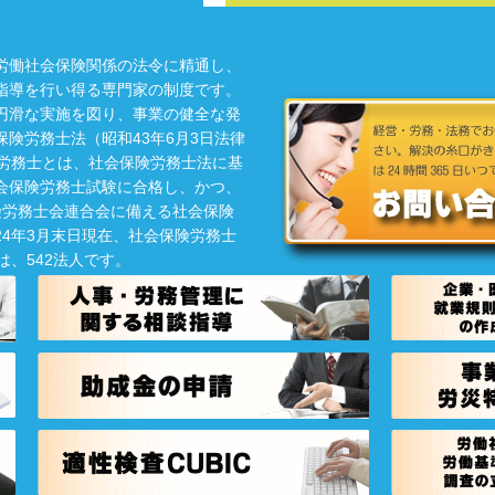
労働社会保険関係の法令に精通し、
指導を行い得る専門家の制度です。
円滑な実施を図り、事業の健全な発
険労務士法（昭和43年6月3日法律
険労務士とは、社会保険労務士法に基
会保険労務士試験に合格し、かつ、
険労務士会連合会に備える社会保険
4年3月末日現在、社会保険労務士
は、542法人です。