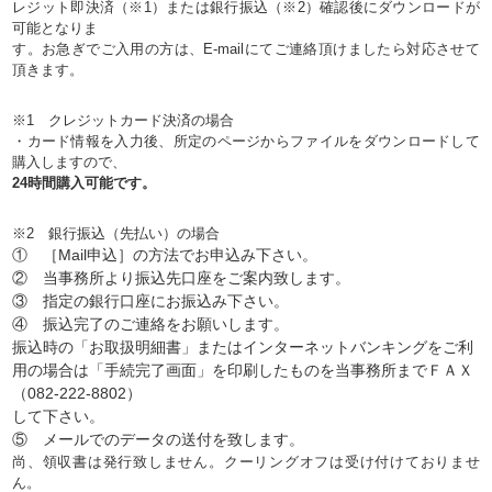
レジット即決済（※1）または銀行振込（※2）確認後にダウンロードが
可能となりま
す。お急ぎでご入用の方は、E-mailにてご連絡頂けましたら対応させて
頂きます。
※1 クレジットカード決済の場合
・カード情報を入力後、所定のページからファイルをダウンロードして
購入しますので、
24時間購入可能です。
※2 銀行振込（先払い）の場合
① ［Mail申込］の方法でお申込み下さい。
② 当事務所より振込先口座をご案内致します。
③ 指定の銀行口座にお振込み下さい。
④ 振込完了のご連絡をお願いします。
振込時の「お取扱明細書」またはインターネットバンキングをご利
用の場合は「手続完了画面」を印刷したものを当事務所までＦＡＸ
（082-222-8802）
して下さい。
⑤ メールでのデータの送付を致します。
尚、領収書は発行致しません。クーリングオフは受け付けておりませ
ん。