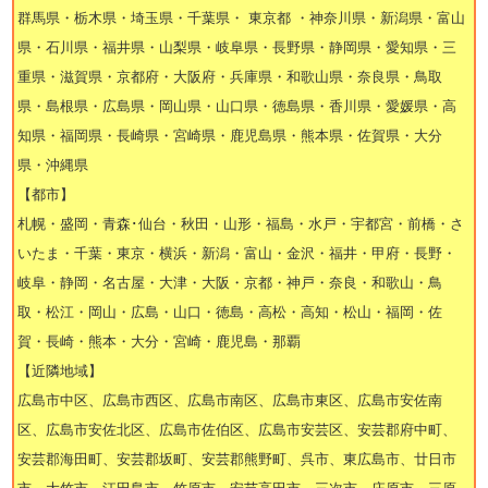
群馬県・栃木県・埼玉県・千葉県・ 東京都 ・神奈川県・新潟県・富山
県・石川県・福井県・山梨県・岐阜県・長野県・静岡県・愛知県・三
重県・滋賀県・京都府・大阪府・兵庫県・和歌山県・奈良県・鳥取
県・島根県・広島県・岡山県・山口県・徳島県・香川県・愛媛県・高
知県・福岡県・長崎県・宮崎県・鹿児島県・熊本県・佐賀県・大分
県・沖縄県
【都市】
札幌・盛岡・青森･仙台・秋田・山形・福島・水戸・宇都宮・前橋・さ
いたま・千葉・東京・横浜・新潟・富山・金沢・福井・甲府・長野・
岐阜・静岡・名古屋・大津・大阪・京都・神戸・奈良・和歌山・鳥
取・松江・岡山・広島・山口・徳島・高松・高知・松山・福岡・佐
賀・長崎・熊本・大分・宮崎・鹿児島・那覇
【近隣地域】
広島市中区、広島市西区、広島市南区、広島市東区、広島市安佐南
区、広島市安佐北区、広島市佐伯区、広島市安芸区、安芸郡府中町、
安芸郡海田町、安芸郡坂町、安芸郡熊野町、呉市、東広島市、廿日市