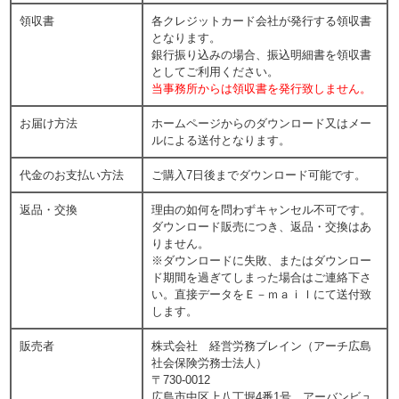
領収書
各クレジットカード会社が発行する領収書
となります。
銀行振り込みの場合、振込明細書を領収書
としてご利用ください。
当事務所からは領収書を発行致しません。
お届け方法
ホームページからのダウンロード又はメー
ルによる送付となります。
代金のお支払い方法
ご購入7日後までダウンロード可能です。
返品・交換
理由の如何を問わずキャンセル不可です。
ダウンロード販売につき、返品・交換はあ
りません。
※ダウンロードに失敗、またはダウンロー
ド期間を過ぎてしまった場合はご連絡下さ
い。直接データをＥ－ｍａｉｌにて送付致
します。
販売者
株式会社 経営労務ブレイン（アーチ広島
社会保険労務士法人）
〒730-0012
広島市中区上八丁堀4番1号 アーバンビュ