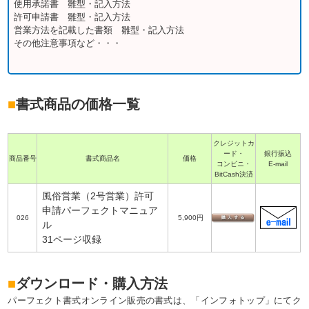
使用承諾書 雛型・記入方法
許可申請書 雛型・記入方法
営業方法を記載した書類 雛型・記入方法
その他注意事項など・・・
■
書式商品の価格一覧
クレジットカ
ード・
銀行振込
商品番号
書式商品名
価格
コンビニ・
E-mail
BitCash決済
風俗営業（2号営業）許可
申請パーフェクトマニュア
026
5,900円
ル
31ページ収録
■
ダウンロード・購入方法
パーフェクト書式オンライン販売の書式は、「インフォトップ」にてク