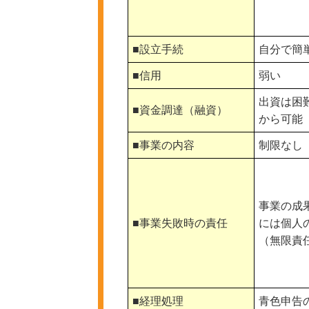
■設立手続
自分で簡
■信用
弱い
出資は困
■資金調達（融資）
から可能
■事業の内容
制限なし
事業の成
■事業失敗時の責任
には個人
（無限責
■経理処理
青色申告