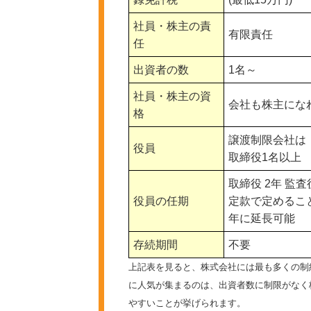
社員・株主の責
有限責任
任
出資者の数
1名～
社員・株主の資
会社も株主にな
格
譲渡制限会社は
役員
取締役1名以上
取締役 2年 監査
役員の任期
定款で定めるこ
年に延長可能
存続期間
不要
上記表を見ると、株式会社には最も多くの制
に人気が集まるのは、出資者数に制限がなく
やすいことが挙げられます。