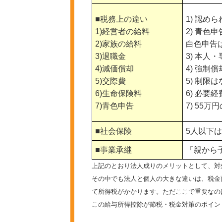
■税務上の違い
1) 認め
1)経営者の給料
2) 青色
2)家族の給料
白色申告
3)退職金
3) 本人
4)減価償却
4) 強制償
5)交際費
5) 制限
6)生命保険料
6) 必要
7)青色申告
7) 55
■社会保険
5人以下
■事業承継
「親から
上記のとおり法人成りのメリットとして、対
その中でも法人と個人の大きな違いは、税金
て所得税がかかります。ただここで重要なの
この給与所得控除が節税・税金対策のポイン