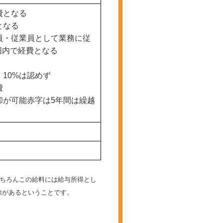
費となる
となる
役員・従業員として業務に従
囲内で経費となる
。10%は認めず
費
償却が可能赤字は5年間は繰越
もちろんこの給料には給与所得とし
除があるということです。