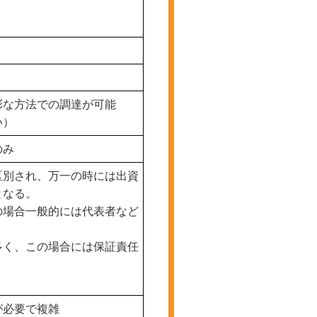
彩な方法での調達が可能
い）
のみ
区別され、万一の時には出資
となる。
の場合一般的には代表者など
多く、この場合には保証責任
が必要で複雑