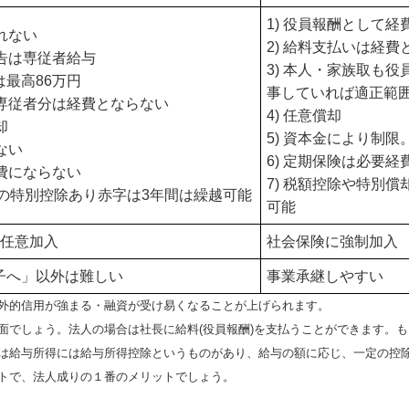
1) 役員報酬として経
られない
2) 給料支払いは経費
申告は専従者給与
3) 本人・家族取も
は最高86万円
事していれば適正範
・専従者分は経費とならない
4) 任意償却
却
5) 資本金により制限
はない
6) 定期保険は必要経
経費にならない
7) 税額控除や特別
万円の特別控除あり赤字は3年間は繰越可能
可能
は任意加入
社会保険に強制加入
子へ」以外は難しい
事業承継しやすい
外的信用が強まる・融資が受け易くなることが上げられます。
面でしょう。法人の場合は社長に給料(役員報酬)を支払うことができます。
は給与所得には給与所得控除というものがあり、給与の額に応じ、一定の控
トで、法人成りの１番のメリットでしょう。