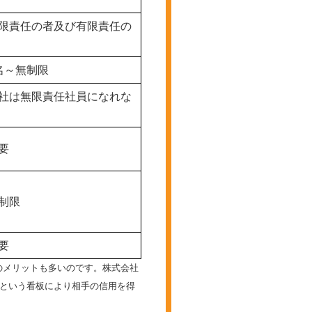
限責任の者及び有限責任の
名～無制限
社は無限責任社員になれな
要
制限
要
のメリットも多いのです。株式会社
”という看板により相手の信用を得