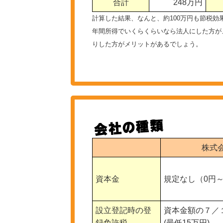
合計
248万円
計算した結果、なんと、約100万円も節税効
年間所得でいくらくらいなら法人にした方がメ
りした方がメリットがあるでしょう。
株式
資本金
規定なし（0円
設立登記時の登
資本金額の７／
録免許税
(最低15万円)