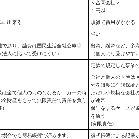
＜合同会社＞
１円以上
単に出来る
煩雑で費用がかかる
強い
難であり、融資は国民生活金融公庫等
出資、融資など、多
（法人に比べて受けにくい）
（個人より受けやす
定款で規定した事業
会社と個人の財産は
分を限度に有限保証
果は全て個人のものとなるが、万一の時
ただし小規模な会社
の全財産をもって無限責任で責任を負う
が連帯
任）
保証をするケースが
を負う
(有限責任)
の場合でも簡易帳簿で済みます。
複式帳簿による記載