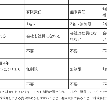
無
有限責任
無限責任
者
1名～
2名～無制限
2
会社は社員にな
会
れる
会社も社員になれる
れない
い
不要
不要
不
役 4年
とにより１０
無制限
無制限
無
不要
不要
不
約が課せられています。しかし制約が課せられている分、運営していく上で
株式発行による資金集めがしやすいことと、有限責任であること、”株式会社