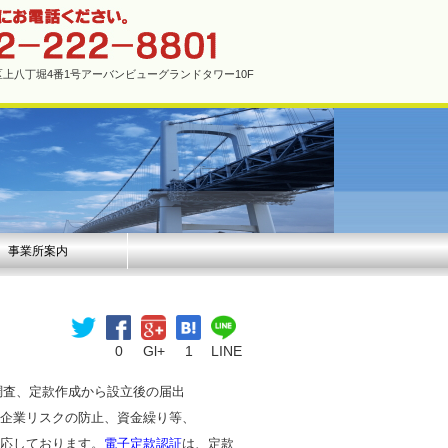
市中区上八丁堀4番1号アーバンビューグランドタワー10F
事業所案内
0
Gl+
1
LINE
調査、定款作成から設立後の届出
企業リスクの防止、資金繰り等、
応しております。
電子定款認証
は、定款