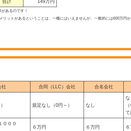
合計
149万円
果があるのです！
リットがあるということは、一概にはいえませんが、一般的には600万円か
会社
合同（LLC）会社
合名会社
な
～）
規定なし（0円～）
なし
（
て
１０００
６万円
６万円
６