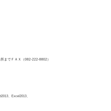
ＡＸ（082-222-8802）
013、Excel2013、