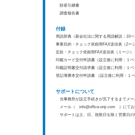
財産引継書
調査報告書
付録
用語辞典（新会社法に関する用語解説：10
事業目的・チェック依頼用FAX送信表（2ー
定款・チェック依頼用FAX送信表（１ージ）
印鑑カード交付申請書（設立後に利用：１ペ
印鑑証明書交付請求書（設立後に利用：１ペ
登記簿謄本交付申請書 （設立後に利用：１
サポートについて
当事務所が設立手続きが完了するまでメー
メール（ info@office-onji.com ）
サポートは土、日、祝祭日を除く営業日の9