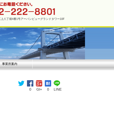
市中区上八丁堀4番1号アーバンビューグランドタワー10F
事業所案内
0
Gl+
0
LINE