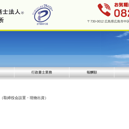
〒730-0012 広島県広島
行政書士業務
報酬額
ト（取締役会設置・現物出資）