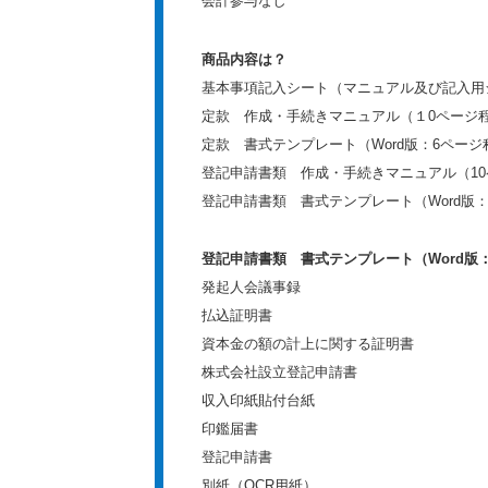
会計参与なし
商品内容は？
基本事項記入シート（マニュアル及び記入用
定款 作成・手続きマニュアル（１0ページ
定款 書式テンプレート（Word版：6ページ
登記申請書類 作成・手続きマニュアル（1
登記申請書類 書式テンプレート（Word版：
登記申請書類 書式テンプレート（Word版
発起人会議事録
払込証明書
資本金の額の計上に関する証明書
株式会社設立登記申請書
収入印紙貼付台紙
印鑑届書
登記申請書
別紙（OCR用紙）