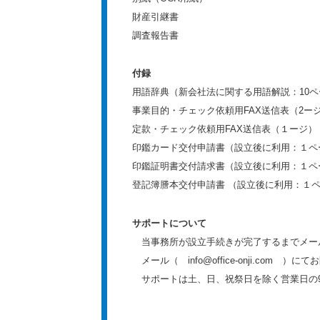
財産引継書
調査報告書
付録
用語辞典（新会社法に関する用語解説：10
事業目的・チェック依頼用FAX送信表（2ー
定款・チェック依頼用FAX送信表（１ージ）
印鑑カード交付申請書（設立後に利用：１ペ
印鑑証明書交付請求書（設立後に利用：１ペ
登記簿謄本交付申請書 （設立後に利用：１
サポートについて
当事務所が設立手続きが完了するまでメー
メール（ info@office-onji.com ）
サポートは土、日、祝祭日を除く営業日の9