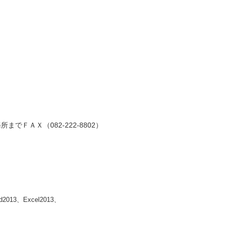
ＡＸ（082-222-8802）
013、Excel2013、