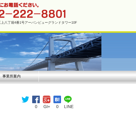
市中区上八丁堀4番1号アーバンビューグランドタワー10F
事業所案内
0
Gl+
0
LINE