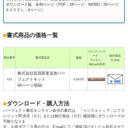
ダウンロード版 全46ページ（PDF：18ページ WORD：26ページ
ＥＸＣＥＬ：2ページ）
■
書式商品の価格一覧
クレジットカ
ード・
銀行振込
商品番号
書式商品名
価格
コンビニ・
E-mail
BitCash決済
株式会社役員変更追加パー
フェクトキット
033
9,800円
46ページ収録
■
ダウンロード・購入方法
パーフェクト書式オンライン販売の書式は、「インフォトップ」にてク
レジット即決済（※1）または銀行振込（※2）確認後にダウンロードが
可能となりま
す。お急ぎでご入用の方は、E-mailにてご連絡頂けましたら対応させて