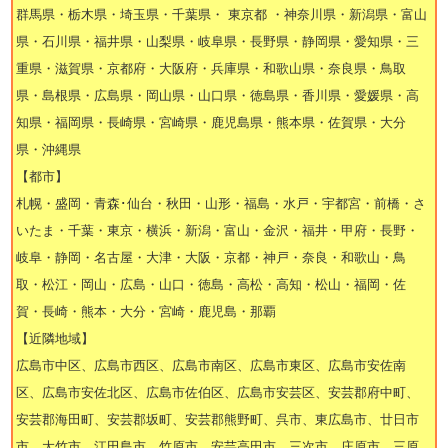
群馬県・栃木県・埼玉県・千葉県・ 東京都 ・神奈川県・新潟県・富山
県・石川県・福井県・山梨県・岐阜県・長野県・静岡県・愛知県・三
重県・滋賀県・京都府・大阪府・兵庫県・和歌山県・奈良県・鳥取
県・島根県・広島県・岡山県・山口県・徳島県・香川県・愛媛県・高
知県・福岡県・長崎県・宮崎県・鹿児島県・熊本県・佐賀県・大分
県・沖縄県
【都市】
札幌・盛岡・青森･仙台・秋田・山形・福島・水戸・宇都宮・前橋・さ
いたま・千葉・東京・横浜・新潟・富山・金沢・福井・甲府・長野・
岐阜・静岡・名古屋・大津・大阪・京都・神戸・奈良・和歌山・鳥
取・松江・岡山・広島・山口・徳島・高松・高知・松山・福岡・佐
賀・長崎・熊本・大分・宮崎・鹿児島・那覇
【近隣地域】
広島市中区、広島市西区、広島市南区、広島市東区、広島市安佐南
区、広島市安佐北区、広島市佐伯区、広島市安芸区、安芸郡府中町、
安芸郡海田町、安芸郡坂町、安芸郡熊野町、呉市、東広島市、廿日市
市、大竹市、江田島市、竹原市、安芸高田市、三次市、庄原市、三原