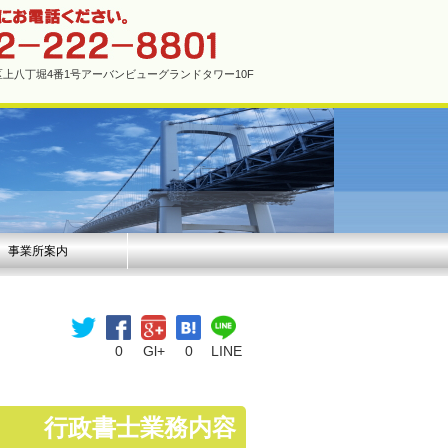
市中区上八丁堀4番1号アーバンビューグランドタワー10F
事業所案内
0
Gl+
0
LINE
行政書士業務内容