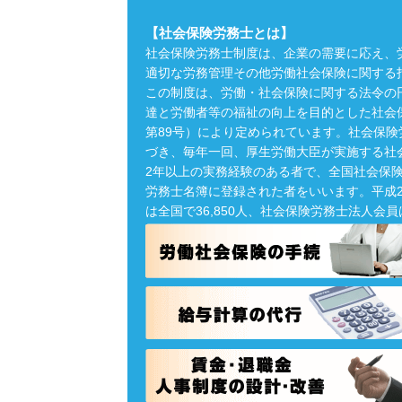
【社会保険労務士とは】
社会保険労務士制度は、企業の需要に応え、
適切な労務管理その他労働社会保険に関する
この制度は、労働・社会保険に関する法令の
達と労働者等の福祉の向上を目的とした社会保
第89号）により定められています。社会保
づき、毎年一回、厚生労働大臣が実施する社
2年以上の実務経験のある者で、全国社会保
労務士名簿に登録された者をいいます。平成2
は全国で36,850人、社会保険労務士法人会員