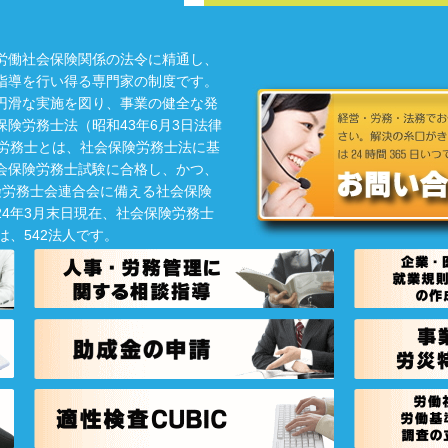
労働社会保険関係の法令に精通し、
指導を行い得る専門家の制度です。
円滑な実施を図り、事業の健全な発
険労務士法（昭和43年6月3日法律
険労務士とは、社会保険労務士法に基
会保険労務士試験に合格し、かつ、
険労務士会連合会に備える社会保険
4年3月末日現在、社会保険労務士
は、542法人です。