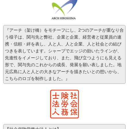
平成28年9月28日（水）に広島商工会議所様 主催で、「こんなにある！使い勝手のよい助
成金・給付金活用術セミナー」と題して、弊社 所長 特定社会保険労務士 遠地謙介が、使い
やすい助成金、2016年度に新たに創設された助成金等について企業・医療機関にとって使
いやすい助成金のセミナーを行います。助成金だけでなく、助成金を申請するうえでの労
務管理のポイントを交えながらお話します。
『アーチ（架け橋）をモチーフにし、2つのアーチが重なり合
詳細、お申込みはこちらの資料をご覧ください。
資料
う様子は、関与先と弊社、企業と企業、経営者と従業員の連
携・信頼・絆を表し、人と人、人と企業、人と社会との結び
お申し込みは、上記資料をプリントアウトして頂き、
広島商工会議所様へファックス申し込み
つきを表しています。シャープでエッジの効いたラインが、
（FAX 082-222-6006）をお願い致します。
先進性をイメージしており、また、飛び立つようにも見える
形で、関与先のこれからの成長、発展を願い表しました。地
2015-12-1
元広島に人と人との大きなアーチを描きたいとの想いから、
【セミナー情報】
平成28年2月23日（火）に広島商工会議所様 主催で、「あなたの会社の就業規則は労務リ
こちらのロゴを制作しました。』
スクに対応できていますか？会社を守る！企業防衛型就業規則講座」と題して、 弊社所長
特定社会保険労務士 遠地 謙介が労務リスク対策、企業防衛型就業規則、労務管理の手法、
マイナンバー制度に必要な規定等のセミナー講師を行います。
詳細、お申込みはこちらの資料をご覧ください。
資料
お申し込みは、上記資料をプリントアウトして頂き,
広島商工会議所様へファックス申し込み
（FAX 082-222-6006）をお願い致します。