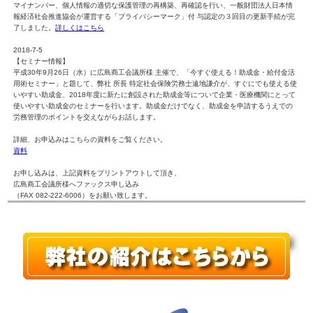
マイナンバー、個人情報の適切な保護管理の再構築、再確認を行い、一般財団法人日本情
報経済社会推進協会が運営する「プライバシーマーク」付 与認定の３回目の更新手続が完
了しました。
詳しくはこちら
2018-7-5
【セミナー情報】
平成30年9月26日（水）に広島商工会議所様 主催で、「今すぐ使える！助成金・給付金活
用術セミナー」と題して、弊社 所長 特定社会保険労務士遠地謙介が、すぐにでも使える使
いやすい助成金、2018年度に新たに創設された助成金等について企業・医療機関にとって
使いやすい助成金のセミナーを行います。助成金だけでなく、助成金を申請するうえでの
労務管理のポイントを交えながらお話します。
詳細、お申込みはこちらの資料をご覧ください。
資料
お申し込みは、上記資料をプリントアウトして頂き、
広島商工会議所様へファックス申し込み
（FAX 082-222-6006）をお願い致します。
2017-10-5
【事務所情報】
マイナンバー、個人情報の適切な保護管理の再構築、再確認を行い、一般財団法人日本情
報経済社会推進協会が運営する「プライバシーマーク」付 与認定の更新手続が完了しまし
た。
詳しくはこちら
2016-7-5
【セミナー情報】