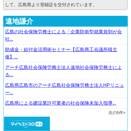
的年金制度の現状と見通し」として年金の現状と今後と確定拠出年金（401ｋ）を交えたセ
して、広島県より登録証を交付されています。
ミナー講師を行いま
す。
詳細、お申込みは
こちら
をご覧ください。
遠地謙介
お申し込みは、
あいおいニッセイ同和損害保険株式会社様
へお願い致します。
広島の社会保険労務士による「企業防衛型就業規則が会
社...
2011-12-22
【セミナー情報】
助成金・給付金活用術セミナー【広島商工会議所様主
平成24年1月19日（木）に
あいおいニッセイ同和損害保険株式会社様
、
株式会社船井総
合研究所（船井総研）様
主催で、「中国地区物流経営フォーラムセミナー」を行いま
催】...
す。その中で第一部として弊社 所長 特定社会保険労務士 遠地 謙介が「知って得す
る助成金活用 方法」と題してセミナー講師を行いま
アーチ広島社会保険労務士法人遠地社会保険労務士によ
す。
詳細、お申込みは
こちら
をご覧ください。
る...
お申し込みは、
あいおいニッセイ同和損害保険株式会社様
へお願い致します。
広島県広島市のアーチ広島社会保険労務士法人HPリニュ
ー...
広島県による建設業許可業者の社会保険未加入指導...
次の5件>