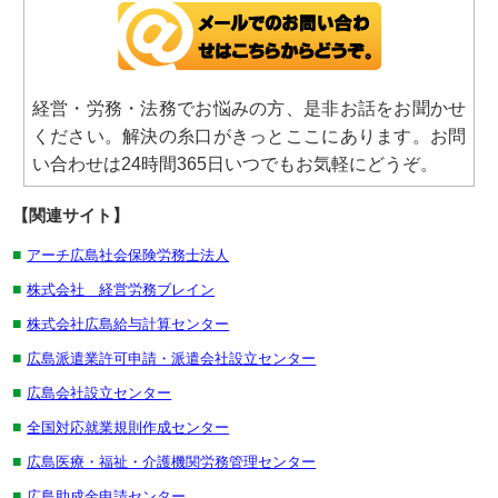
経営・労務・法務でお悩みの方、是非お話をお聞かせ
ください。解決の糸口がきっとここにあります。お問
い合わせは24時間365日いつでもお気軽にどうぞ。
【関連サイト】
■
アーチ広島社会保険労務士法人
■
株式会社 経営労務ブレイン
■
株式会社広島給与計算センター
■
広島派遣業許可申請・派遣会社設立センター
■
広島会社設立センター
■
全国対応就業規則作成センター
■
広島医療・福祉・介護機関労務管理センター
■
広島助成金申請センター