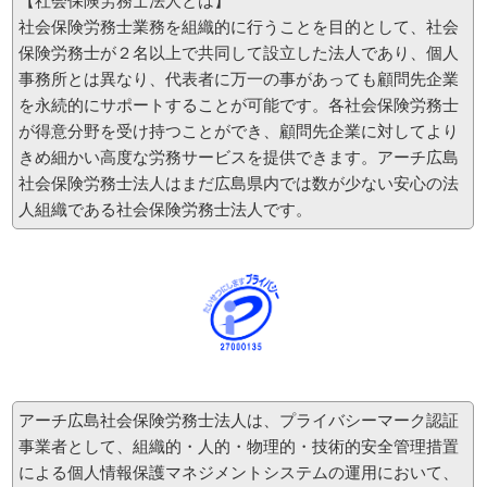
【社会保険労務士法人とは】
社会保険労務士業務を組織的に行うことを目的として、社会
2015-10-13
【事務所情報】
保険労務士が２名以上で共同して設立した法人であり、個人
マイナンバー制度への対応、安全管理措置の一環として、一般財団法人日本情報経済社会
事務所とは異なり、代表者に万一の事があっても顧問先企業
推進協会が運営する「プライバシーマーク」付与の認定を取得しました。より一層、マイ
ナンバー、個人情報の適切な保護管理に努めて参ります。
詳しくはこちら
を永続的にサポートすることが可能です。各社会保険労務士
が得意分野を受け持つことができ、顧問先企業に対してより
2014-6-4
きめ細かい高度な労務サービスを提供できます。アーチ広島
【セミナー情報】
社会保険労務士法人はまだ広島県内では数が少ない安心の法
平成26年9月26日（金）に広島商工会議所様 主催で、「こんなにある！使い勝手のよい助
成金・給付金活用術セミナー」と題して、弊社 所長 特定社会保険労務士 遠地謙介が2014
人組織である社会保険労務士法人です。
年度に新たに創設された助成金について企業・医療機関にとって使いやすい助成金のセミ
ナーを行います。助成金だけでなく、助成金を申請する上での労務管理のポイントを交え
ながらお話します。
詳細、お申込みはこちらの資料をご覧ください。
資料
お申し込みは、上記資料をプリントアウトして頂き、
広島商工会議所様
へファックス申し込み
（FAX 082-222-6006）をお願い致します。
アーチ広島社会保険労務士法人は、プライバシーマーク認証
2013-10-18
事業者として、組織的・人的・物理的・技術的安全管理措置
【セミナー情報】
平成26年2月27日（木）に広島商工会議所様 主催で、【労務リスク対策講座】経営者、人
による個人情報保護マネジメントシステムの運用 において、
事総務経理担当者必見！「企業防衛型就業規則が会社を救う！！」と題して、弊社所長 特