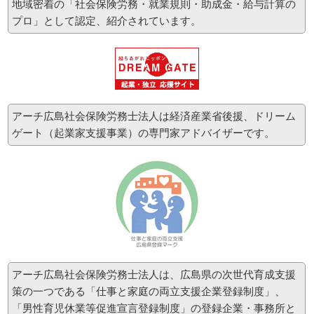
地域密着の「社会保険労務・就業規則・助成金・給与計算の
お申し込みは、上記資料裏面をプリントアウトして頂き,
広島商工会議所様
へファックス申し込み
プロ」として認定、紹介されています。
（FAX 082-222-6006）をお願い致します。
2012-4-9
【セミナー情報】
平成24年8月29日（水）に
広島商工会議所様
主催で、「こんなにある！使い勝手のよ
い助成金・給付金活用術」と題して、助成金・給付金活用セミナーを行います。その中で
アーチ広島社会保険労務士法人は経済産業省後援、ドリーム
第1部として弊社 所長 特定社会保険労務士 遠地 謙介が2012年度に新たに創設され
た助成金、企業・病院にとって使いやすい助成金の受給できるテクニックを交えたセミナ
ゲート（起業家支援事業）の専門家アドバイザーです。
ー講師を行います。セミナー終了後に第2部として、参加者による情報交換会が開催されま
す。
詳細、お申込みはこちらの資料をご覧ください。
資料表面
資料裏面
お申し込みは、上記資料裏面をプリントアウトして頂き,
広島商工会議所様
へファックス申し込み
（FAX 082-222-6006）をお願い致します。
2012-1-18
アーチ広島社会保険労務士法人は、広島県の次世代育成支援
【セミナー情報】
平成24年1月24日（火）に
あいおいニッセイ同和損害保険株式会社様
主催で、「会社
策の一つである「仕事と家庭の両立支援企業登録制度」、
もトクする福利厚生制度をはじめませんか？」と題して、確定拠出年金（401ｋ）セミナー
「男性育児休業等促進宣言登録制度」の登録企業・事務所と
を行います。その中で第一部として弊社 所長 特定社会保険労務士 遠地 謙介が「公