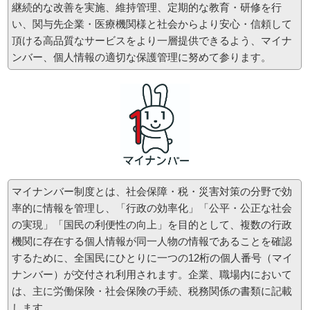
継続的な改善を実施、維持管理、定期的な教育・研修を行
定社会保険労務士 遠地 謙介が労務リスク対策、企業防衛型就業規則、労務管理の手法のセ
ミナー講師を行います。
い、関与先企 業・医療機関様と社会からより安心・信頼して
頂ける高品質なサービスをより一層提 供できるよう、マイナ
詳細、お申込みはこちらの資料をご覧ください。
資料
ンバー、個人情報の適切な保護管理に努めて参ります。
お申し込みは、上記資料裏面をプリントアウトして頂き,
広島商工会議所様
へファックス申し込み
（FAX 082-222-6006）をお願い致します。
2013-10-17
【セミナー情報】
平成25年12月3日（火）に厚生労働省 主催で、【厚生労働省主催セミナー】「休暇制度
で、会社を強くする ～休暇制度（法定外休暇）の導入と活用に向けて～」と題して、弊社
所長 特定社会保険労務士 遠地 謙介がパネリストとして登壇致します。
マイナンバー制度とは、社会保障・税・災害対策の分野で効
詳細、お申込みは、こちらの資料をご覧ください。
率的に情報を管理し、「行政の効率化」「公平・公正な社会
の実現」「国民の利便性の向上」を目的として、複数の行政
資料
機関に存在する個人情報が同一人物の情報であることを確認
なお、【参加者特典】としまして、「導入企業20社をレポートした事例集」をもれなく進
するために、全国民にひとりに一つの12桁の個人番号（マイ
呈致します。
ナンバー）が交付され利用されます。企業、職場内において
お申し込みは、上記資料をプリントアウトして頂き,（FAX 082-222-8802）へファックス
は、主に労働保険・社会保険の手続、税務関係の書類に記載
申し込みをお願い致します。
します。