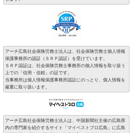
2013-10-16
【セミナー情報】
平成25年12月10日（火）に全国地方新聞社連合会 主催で、中小企業庁が実施する、各種の
中小企業支援施策の説明とともに、「未来の企業応援セミナー」と題して、弊社 所長 特定
社会保険労務士 遠地 謙介が専門家支援機関パネリストとして登壇致します。
詳細、お申込みは、こちらの資料をご覧ください。
資料
（平成25年11月15日 中国新聞朝刊）
アーチ広島社会保険労務士法人は、社会保険労務士個人情報
詳細資料・お申込み用紙
保護事務所の認証（ＳＲＰ認証）を受けています。
お申し込みは、
お申込みページ
より、お申し込みをお願い致します。
ＳＲＰ認証は、社会保険労務士事務所の個人情報を取り扱う
上での「信用・信頼」の証です。
当事務所は個人情報保護事務所認証にのっとり、個人情報を
2013-6-26
厳重に取り扱います。
【セミナー情報】
平成25年9月19日（水）に
広島商工会議所様
主催で、「こんなにある！使い勝手のよい助
成金・給付金活用術」と題して、助成金・給付金活用セミナーを行います。弊社 所長 特定
社会保険労務士 遠地 謙介が2013年度に新たに創設された助成金、企業・病院にとって使
いやすい助成金のセミナー講師を行います。
詳細、お申込みはこちらの資料をご覧ください。
アーチ広島社会保険労務士法人は、中国新聞社主催の広島県
資料表面
資料裏面
内の専門家を紹介するサイト「マイベストプロ広島」に広島