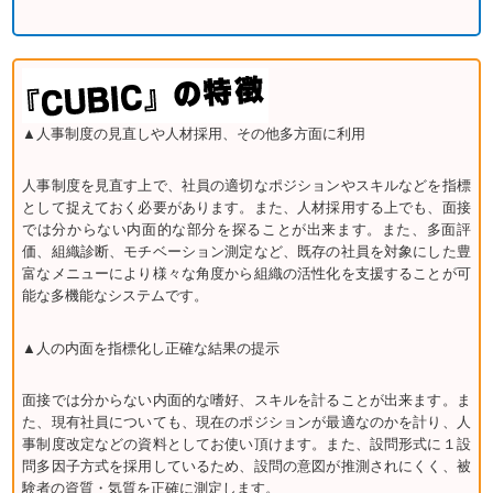
▲人事制度の見直しや人材採用、その他多方面に利用
人事制度を見直す上で、社員の適切なポジションやスキルなどを指標
として捉えておく必要があります。また、人材採用する上でも、面接
では分からない内面的な部分を探ることが出来ます。また、多面評
価、組織診断、モチベーション測定など、既存の社員を対象にした豊
富なメニューにより様々な角度から組織の活性化を支援することが可
能な多機能なシステムです。
▲人の内面を指標化し正確な結果の提示
面接では分からない内面的な嗜好、スキルを計ることが出来ます。ま
た、現有社員についても、現在のポジションが最適なのかを計り、人
事制度改定などの資料としてお使い頂けます。また、設問形式に１設
問多因子方式を採用しているため、設問の意図が推測されにくく、被
験者の資質・気質を正確に測定します。