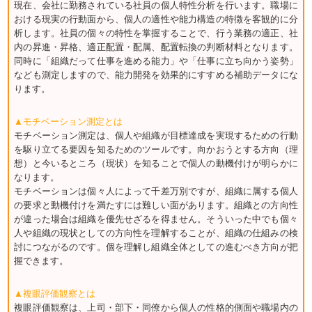
現在、会社に勤務されている社員の個人特性分析を行います。職場に
おける現実の行動面から、個人の適性や能力構造の特徴を客観的に分
析します。社員の個々の特性を掌握することで、行う業務の適正、社
内の昇進・昇格、適正配置・配属、配置転換の判断材料となります。
同時に「組織だって仕事を進める能力」や「仕事に立ち向かう姿勢」
なども測定しますので、能力開発を効果的にすすめる補助データにな
ります。
▲モチベーション測定とは
モチベーション測定は、個人や組織が目標達成を実現するための行動
を駆り立てる要因を知るためのツールです。向かおうとする方向（理
想）と今いるところ（現状）を知ることで個人の動機付けが明らかに
なります。
モチベーションは個々人によって千差万別ですが、組織に属する個人
の要求と動機付けを満たすには難しい面があります。組織との方向性
が違った場合は組織を優先せざるを得ません。そういった中でも個々
人や組織の現状としての方向性を理解することが、組織の仕組みの検
討につながるのです。個を理解し組織全体としての進むべき方向が把
握できます。
▲複眼評価観察とは
複眼評価観察は、上司・部下・同僚から個人の性格的側面や職場内の