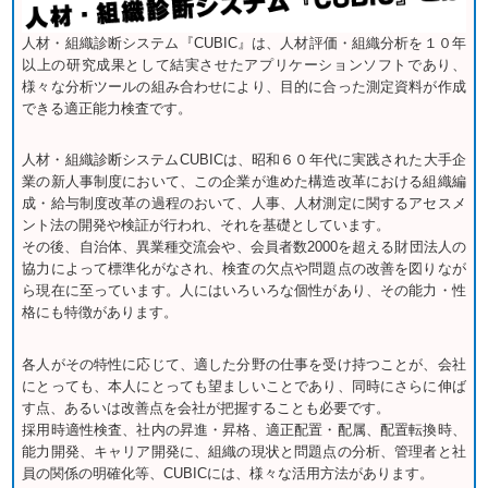
人材・組織診断システム『CUBIC』は、人材評価・組織分析を１０年
以上の研究成果として結実させたアプリケーションソフトであり、
様々な分析ツールの組み合わせにより、目的に合った測定資料が作成
できる適正能力検査です。
人材・組織診断システムCUBICは、昭和６０年代に実践された大手企
業の新人事制度において、この企業が進めた構造改革における組織編
成・給与制度改革の過程のおいて、人事、人材測定に関するアセスメ
ント法の開発や検証が行われ、それを基礎としています。
その後、自治体、異業種交流会や、会員者数2000を超える財団法人の
協力によって標準化がなされ、検査の欠点や問題点の改善を図りなが
ら現在に至っています。人にはいろいろな個性があり、その能力・性
格にも特徴があります。
各人がその特性に応じて、適した分野の仕事を受け持つことが、会社
にとっても、本人にとっても望ましいことであり、同時にさらに伸ば
す点、あるいは改善点を会社が把握することも必要です。
採用時適性検査、社内の昇進・昇格、適正配置・配属、配置転換時、
能力開発、キャリア開発に、組織の現状と問題点の分析、管理者と社
員の関係の明確化等、CUBICには、様々な活用方法があります。