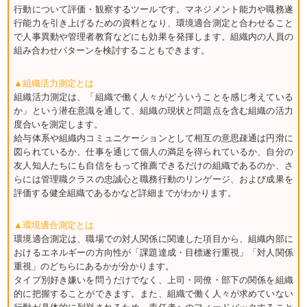
行動について評価・観察するツールです。マネジメント能力や職務遂
行能力を引き上げるための資料となり、環境適合測定と合わせること
で人事異動や管理者教育などにも効果を発揮します。組織内の人員の
組み合わせパターンを検討することもできます。
▲組織活力測定とは
組織活力測定は、「組織で働く人々がどういうことを感じ考えている
か」という潜在意識を通して、組織の現状と問題点を含む組織の活力
度合いを測定します。
給与体系や組織内コミュニケーションとして相互の意思疎通は円滑に
図られているか、仕事を通じて個人の満足を得られているか、自分の
友人知人たちにも自信をもって推薦できるだけの組織であるのか、さ
らには管理職クラスの忠誠心と職務行動のリンゲージ、および成果を
評価する健全組織であるかなど詳細までがわかります。
▲環境適合測定とは
環境適合測定は、職場での対人関係に関連した項目から、組織内部に
おけるエネルギーの方向性が「課題達成・目標遂行重視」「対人関係
重視」のどちらにあるかが分かります。
タイプ別好き嫌いを問うだけでなく、上司・同僚・部下の関係を組織
的に把握することができます。また、組織で働く人々が求めていない